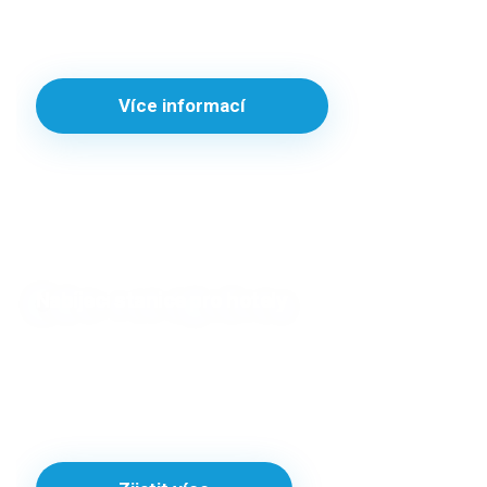
více vozidel najednou? U nás si jednoduše zapůjčíte
potřebnou stanici i s technickou podporou.
Více informací
Nabíjecí stanice pro hotely
Provozujete hotel či restauraci a chcete oslovit novou
skupinu zákazníků? Získejte konkurenční výhodu. Vaši
hosté přikládají obrovský význam dostupnosti nabíjecích
stanic během pobytu.