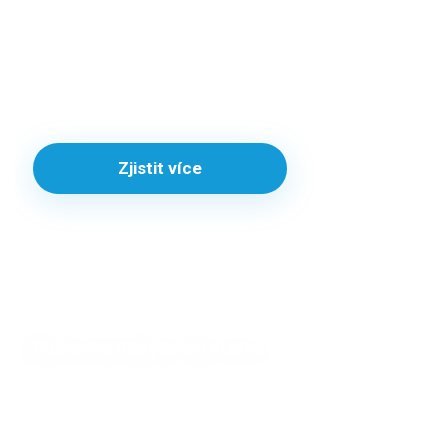
Řešení IONT tech umožňuje firmám, obcím i správě
flotil snadno spravovat, monitorovat a optimalizovat
nabíjení všech služebních vozidel. Statistiky,
automatizace, přehled nad nabíječkami i jednoduché
ovládání z jednoho místa.
Zjistit více
Půjčovna nabíjecích stanic
Hledáte spolehlivou a pohodlnou cestu, jak nabíjet
elektromobil? Nevíte jak ve firmě začít nabíjení?
Připravujete akci, na které je potřeba zajistit dobíjení