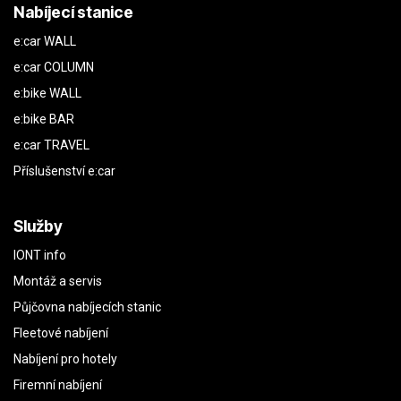
Nabíjecí stanice
e:car WALL
e:car COLUMN
e:bike WALL
e:bike BAR
e:car TRAVEL
Příslušenství e:car
Služby
IONT info
Montáž a servis
Půjčovna nabíjecích stanic
Fleetové nabíjení
Nabíjení pro hotely
Firemní nabíjení