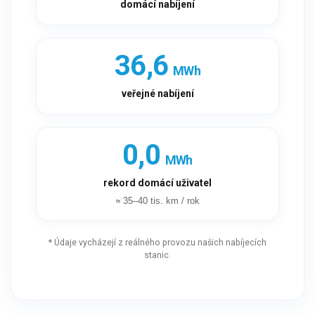
domácí nabíjení
46,7
MWh
veřejné nabíjení
3,2
MWh
rekord domácí uživatel
≈ 35–40 tis. km / rok
* Údaje vycházejí z reálného provozu našich nabíjecích
stanic.