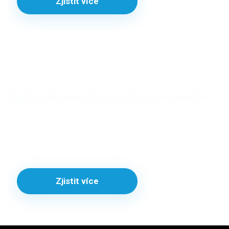
Zjistit více
Montáž, servis a upgrade nabíjecích stanic
Postaráme se o instalaci, modernizaci i pravidelnou
údržbu vašich nabíjecích stanic. Udržujte svůj wallbox
vždy aktuální, bezpečný a připravený na všechny nové
technologie.
Zjistit více