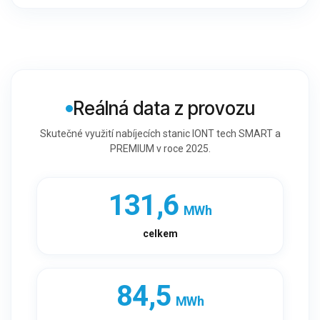
Reálná data z provozu
Skutečné využití nabíjecích stanic IONT tech SMART a
PREMIUM v roce 2025.
131,6
MWh
celkem
84,6
MWh