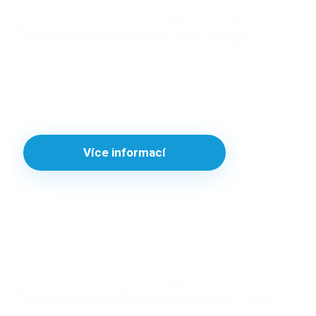
Chytrá správa nabíjení a monitoringu
Moderní aplikace pro správu nabíjení, spotřeby a
přehledné ovládání vaší stanice IONT tech. Ovládejte
wallbox, plánujte nabíjení, sledujte historii a mějte
kontrolu odkudkoliv.
Více informací
Fleetové nabíjení elektromobilů bez starostí