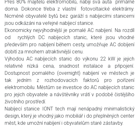
Přes 80% majitelů elektromobilů, nabíjí svá auta primárně
doma. Dokonce třeba z vlastní fotovoltaické elektrárny.
Nicméně obyvatelé bytů bez garáží s nabíjecími stanicemi
jsou odkázáni na veřejné nabíjecí stanice.
Ekonomicky nejvýhodnější je pomalé AC nabíjení. Na rozdíl
od rychlých DC nabíjecích stanic, které jsou vhodné
především pro nabíjení během cesty, umožňuje AC dobíjení
dobití za mnohem atraktivnější cenu.
Výhodou AC nabíjecích stanic do výkonu 22 kW je jejich
relativně nízká cena, snadnost instalace a připojení.
Dostupnost pomalého (overnight) nabíjení ve městech je
tak jedním z rozhodovacích faktorů pro pořízení
elektromobilu. Městům se investice do AC nabíjecích stanic
pro jejich obyvatele a návštěvníky vrátí v podobě čistějšího
životního prostředí.
Nabíjecí stanice IONT tech mají nenápadný minimalistický
design, který je vhodný jako mobiliář i do přeplněných center
měst, kde umožní nabíjení i obyvatelům staré zástavby.