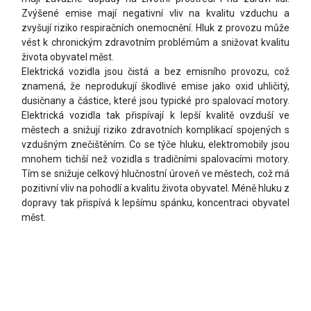
Zvýšené emise mají negativní vliv na kvalitu vzduchu a
zvyšují riziko respiračních onemocnění. Hluk z provozu může
vést k chronickým zdravotním problémům a snižovat kvalitu
života obyvatel měst.
Elektrická vozidla jsou čistá a bez emisního provozu, což
znamená, že neprodukují škodlivé emise jako oxid uhličitý,
dusičnany a částice, které jsou typické pro spalovací motory.
Elektrická vozidla tak přispívají k lepší kvalitě ovzduší ve
městech a snižují riziko zdravotních komplikací spojených s
vzdušným znečištěním. Co se týče hluku, elektromobily jsou
mnohem tichší než vozidla s tradičními spalovacími motory.
Tím se snižuje celkový hlučnostní úroveň ve městech, což má
pozitivní vliv na pohodlí a kvalitu života obyvatel. Méně hluku z
dopravy tak přispívá k lepšímu spánku, koncentraci obyvatel
měst.