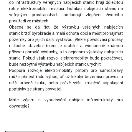
do infrastruktury veřejných nabíjecích stanic hrají důležitou
roli v elektromobilní revoluci. Instalací dobíjecích stanic na
veřejných prostranstvích podporují zlepšení životního
prostředí ve městech.
Obecně se dá říct, že výstavbu veřejných nabíjecích
stanic brzdí byrokracie a malá ochota obcí a měst pronajímat
pozemky pro jejich další výstavbu. Vleklé povolovací procesy
i dlouhé stavební řízení je stabilní a všeobecně známou
příčinou pomalé výstavby, a to nejenom výstavby nabíjecích
stanic. Pokud však rozvoj elektromobility bude pokračovat,
bude nezbytné výstavbu nabíjecích stanic urychlit.
Podpora rozvoje elektromobility přitom pro samosprávy
může přinést řadu výhod, ať už lokální bezemisní provoz a
nižší úroveň hluku, nebo právě výše zmíněné uspokojení
poptávky ze strany obyvatel.
Máte zájem o vybudování nabíjecí infrastruktury pro
obyvatele?