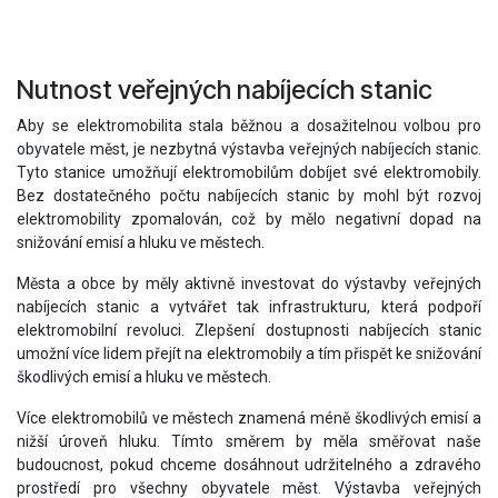
Nutnost veřejných nabíjecích stanic
Aby se elektromobilita stala běžnou a dosažitelnou volbou pro
obyvatele měst, je nezbytná výstavba veřejných nabíjecích stanic.
Tyto stanice umožňují elektromobilům dobíjet své elektromobily.
Bez dostatečného počtu nabíjecích stanic by mohl být rozvoj
elektromobility zpomalován, což by mělo negativní dopad na
snižování emisí a hluku ve městech.
Města a obce by měly aktivně investovat do výstavby veřejných
nabíjecích stanic a vytvářet tak infrastrukturu, která podpoří
elektromobilní revoluci. Zlepšení dostupnosti nabíjecích stanic
umožní více lidem přejít na elektromobily a tím přispět ke snižování
škodlivých emisí a hluku ve městech.
Více elektromobilů ve městech znamená méně škodlivých emisí a
nižší úroveň hluku. Tímto směrem by měla směřovat naše
budoucnost, pokud chceme dosáhnout udržitelného a zdravého
prostředí pro všechny obyvatele měst. Výstavba veřejných