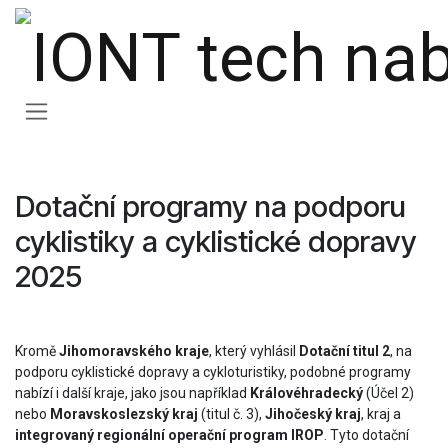
Přejít na obsah
Dotační programy na podporu
cyklistiky a cyklistické dopravy
2025
Kromě
Jihomoravského kraje
, který vyhlásil
D
otační titul 2
, na
podporu cyklistické dopravy a cykloturistiky, podobné programy
nabízí i další kraje, jako jsou například
Královéhradecký
(Účel 2)
nebo
Moravskoslezský kraj
(titul č. 3),
Jihočeský kraj
, kraj a
integrovaný regionální operační program IROP
. Tyto dotační