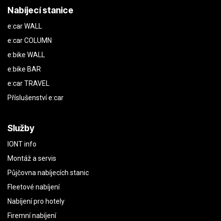
Nabíjecí stanice
e:car WALL
e:car COLUMN
e:bike WALL
e:bike BAR
e:car TRAVEL
Příslušenství e:car
Služby
IONT info
Montáž a servis
Půjčovna nabíjecích stanic
Fleetové nabíjení
Nabíjení pro hotely
Firemní nabíjení