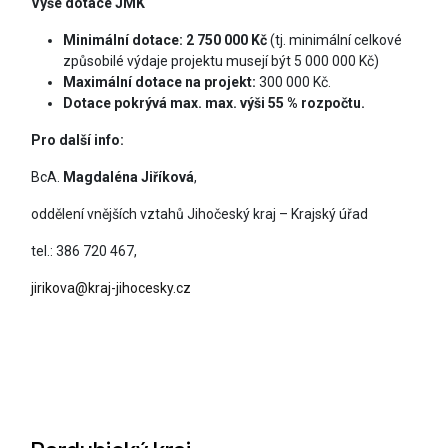
Výše dotace JMK
Minimální dotace:
2 750 000 Kč
(tj. minimální celkové
způsobilé výdaje projektu musejí být 5 000 000 Kč)
Maximální dotace na projekt:
300 000 Kč.
Dotace pokrývá max.
max. výši 55 % rozpočtu.
Pro další info:
BcA.
Magdaléna Jiříková
,
oddělení vnějších vztahů Jihočeský kraj – Krajský úřad
tel.: 386 720 467,
jirikova@kraj-jihocesky.cz