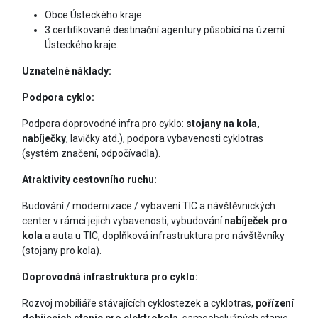
Obce Ústeckého kraje.
3 certifikované destinační agentury působící na území
Ústeckého kraje.
Uznatelné náklady
:
Podpora cyklo:
Podpora doprovodné infra pro cyklo:
stojany na kola,
nabíječky
, lavičky atd.), podpora vybavenosti cyklotras
(systém značení, odpočívadla).
Atraktivity cestovního ruchu:
Budování / modernizace / vybavení TIC a návštěvnických
center v rámci jejich vybavenosti, vybudování
nabíječek pro
kola
a auta u TIC, doplňková infrastruktura pro návštěvníky
(stojany pro kola).
Doprovodná infrastruktura pro cyklo:
Rozvoj mobiliáře stávajících cyklostezek a cyklotras,
pořízení
dobíjecích stanic pro elektrokola
, samoobslužných stanic