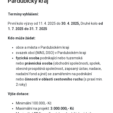
Pardubický kraj
Termíny vyhlášení:
První kolo výzvy od 11. 4. 2025 do
30. 4. 2025,
Druhé kolo
od
1. 7. 2025
do 31. 7. 2025
Kdo může žádat:
obce a města v Pardubickém kraji
svazek obcí (MAS, DSO) v Pardubickém kraji
fyzická osoba
podnikající nebo tuzemská
nebo
právnická osoba
(obchodní společnosti, spolek,
obecně prospěšná společnost, zapsaný ústav, nadace,
nadační fond a jiné) se zaměřením na podnikání
nebo
činnosti v oblasti cestovního ruchu
(s praxí min.
2 roky)
Výše dotace:
Minimální 100.000,- Kč
Maximální na projekt:
3.000.000,- Kč