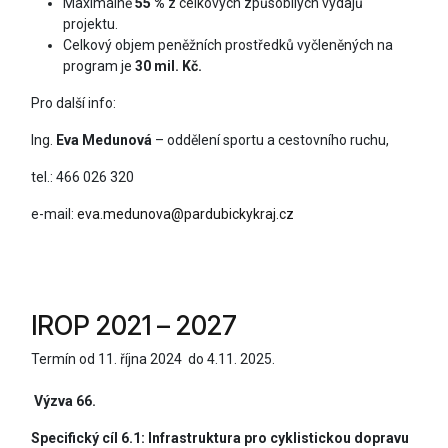
Maximálně
55 %
z celkových způsobilých výdajů
projektu.
Celkový objem peněžních prostředků vyčleněných na
program je
30 mil. Kč.
Pro další info:
Ing.
Eva Medunová
– oddělení sportu a cestovního ruchu,
tel.: 466 026 320
e-mail:
eva.medunova@pardubickykraj.cz
IROP 2021 – 2027
Termín od 11. října 2024 do 4.11. 2025.
Výzva 66.
Specifický cíl 6.1: Infrastruktura pro cyklistickou dopravu