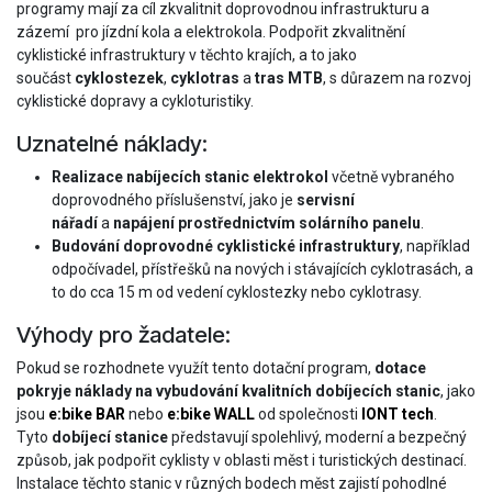
programy mají za cíl zkvalitnit doprovodnou infrastrukturu a
zázemí pro jízdní kola a elektrokola. Podpořit zkvalitnění
cyklistické infrastruktury v těchto krajích, a to jako
součást
cyklostezek
,
cyklotras
a
tras MTB
, s důrazem na rozvoj
cyklistické dopravy a cykloturistiky.
Uznatelné náklady:
Realizace nabíjecích stanic elektrokol
včetně vybraného
doprovodného příslušenství, jako je
servisní
nářadí
a
napájení prostřednictvím solárního panelu
.
Budování doprovodné cyklistické infrastruktury
, například
odpočívadel, přístřešků na nových i stávajících cyklotrasách, a
to do cca 15 m od vedení cyklostezky nebo cyklotrasy.
Výhody pro žadatele:
Pokud se rozhodnete využít tento dotační program,
dotace
pokryje náklady na vybudování kvalitních dobíjecích stanic
, jako
jsou
e:bike BAR
nebo
e:bike WALL
od společnosti
IONT tech
.
Tyto
dobíjecí stanice
představují spolehlivý, moderní a bezpečný
způsob, jak podpořit cyklisty v oblasti měst i turistických destinací.
Instalace těchto stanic v různých bodech měst zajistí pohodlné