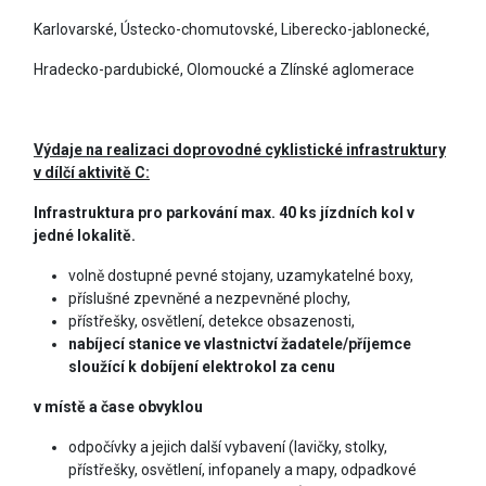
Karlovarské, Ústecko-chomutovské, Liberecko-jablonecké,
Hradecko-pardubické, Olomoucké a Zlínské aglomerace
Výdaje na realizaci doprovodné cyklistické infrastruktury
v dílčí aktivitě C:
Infrastruktura pro parkování max. 40 ks jízdních kol v
jedné lokalitě.
volně dostupné pevné stojany, uzamykatelné boxy,
příslušné zpevněné a nezpevněné plochy,
přístřešky, osvětlení, detekce obsazenosti,
nabíjecí stanice ve vlastnictví žadatele/příjemce
sloužící k dobíjení elektrokol za cenu
v místě a čase obvyklou
odpočívky a jejich další vybavení (lavičky, stolky,
přístřešky, osvětlení, infopanely a mapy, odpadkové