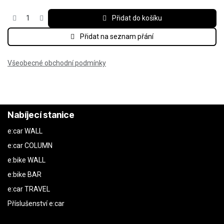
Přidat do košíku
Přidat na seznam přání
Všeobecné obchodní podmínky
Nabíjecí stanice
e:car WALL
e:car COLUMN
e:bike WALL
e:bike BAR
e:car TRAVEL
Příslušenství e:car