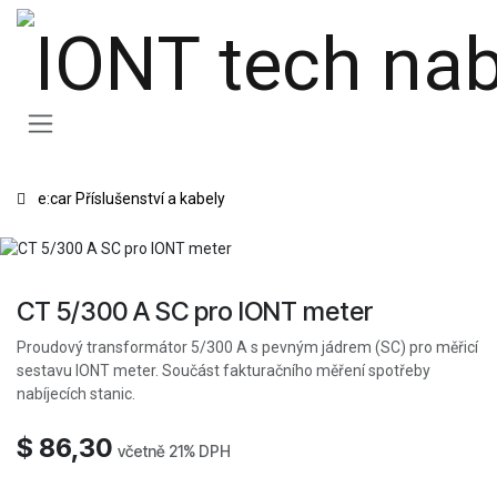
Přejít na obsah
e:car Příslušenství a kabely
CT 5/300 A SC pro IONT meter
Proudový transformátor 5/300 A s pevným jádrem (SC) pro měřicí
sestavu IONT meter. Součást fakturačního měření spotřeby
nabíjecích stanic.
$
86,30
včetně 21% DPH