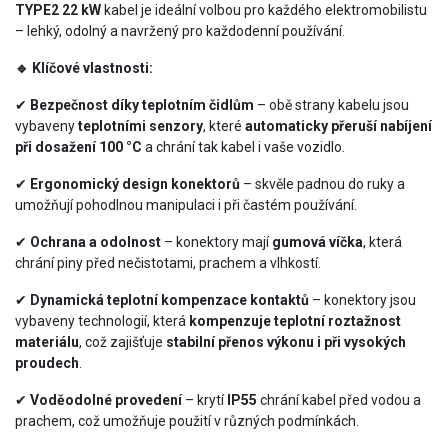
TYPE2 22 kW
kabel je ideální volbou pro každého elektromobilistu
– lehký, odolný a navržený pro každodenní používání.
🔹 Klíčové vlastnosti:
✔
Bezpečnost díky teplotním čidlům
– obě strany kabelu jsou
vybaveny
teplotními senzory
, které
automaticky přeruší nabíjení
při dosažení 100 °C
a chrání tak kabel i vaše vozidlo.
✔
Ergonomický design konektorů
– skvěle padnou do ruky a
umožňují pohodlnou manipulaci i při častém používání.
✔
Ochrana a odolnost
– konektory mají
gumová víčka
, která
chrání piny před nečistotami, prachem a vlhkostí.
✔
Dynamická teplotní kompenzace kontaktů
– konektory jsou
vybaveny technologií, která
kompenzuje teplotní roztažnost
materiálu
, což zajišťuje
stabilní přenos výkonu i při vysokých
proudech
.
✔
Voděodolné provedení
– krytí
IP55
chrání kabel před vodou a
prachem, což umožňuje použití v různých podmínkách.