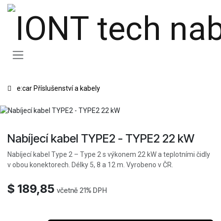
Přejít na obsah
e:car Příslušenství a kabely
Nabíjecí kabel TYPE2 - TYPE2 22 kW
Nabíjecí kabel Type 2 – Type 2 s výkonem 22 kW a teplotními čidly
v obou konektorech. Délky 5, 8 a 12 m. Vyrobeno v ČR.
$
189,85
včetně 21% DPH