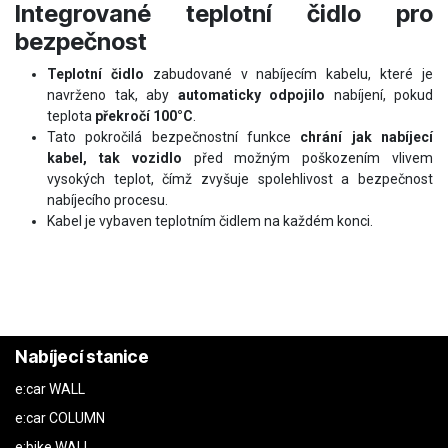
Integrované teplotní čidlo pro
bezpečnost
Teplotní čidlo
zabudované v nabíjecím kabelu, které je
navrženo tak, aby
automaticky odpojilo
nabíjení, pokud
teplota
překročí 100°C
.
Tato pokročilá bezpečnostní funkce
chrání jak nabíjecí
kabel, tak vozidlo
před možným poškozením vlivem
vysokých teplot, čímž zvyšuje spolehlivost a bezpečnost
nabíjecího procesu.
Kabel je vybaven teplotním čidlem na každém konci.
Nabíjecí stanice
e:car WALL
e:car COLUMN
e:bike WALL