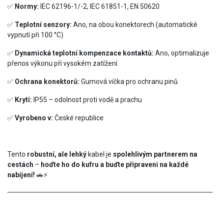
✅
Normy:
IEC 62196-1/-2, IEC 61851-1, EN 50620
✅
Teplotní senzory:
Ano, na obou konektorech (automatické
vypnutí při 100 °C)
✅
Dynamická teplotní kompenzace kontaktů:
Ano, optimalizuje
přenos výkonu při vysokém zatížení
✅
Ochrana konektorů:
Gumová víčka pro ochranu pinů
✅
Krytí:
IP55 – odolnost proti vodě a prachu
✅
Vyrobeno v:
České republice
Tento
robustní, ale lehký
kabel je
spolehlivým partnerem na
cestách
–
hoďte ho do kufru a buďte připraveni na každé
nabíjení!
🚗⚡