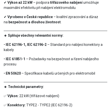
✔
Výkon až 22 kW
– podpora
třífázového nabíjení
umožňuje
maximální efektivitu při nabíjení elektromobilu.
✔
Vyrobeno v České republice
– kvalitní zpracování a důraz
na
bezpečnost a dlouhou životnost
.
🔹 Splňuje všechny relevantní normy:
•
IEC 62196-1, IEC 62196-2
– Standard pro nabíjecí konektory a
kabely
•
IEC 61851-1
– Požadavky na bezpečnost a řízení nabíjecího
procesu
•
EN 50620
– Specifikace kabelů určených pro elektromobil
🔹 Technické parametry:
✅
Výkon:
22 kW (třífázové nabíjení)
✅
Konektory:
TYPE2 - TYPE2 (IEC 62196-2)