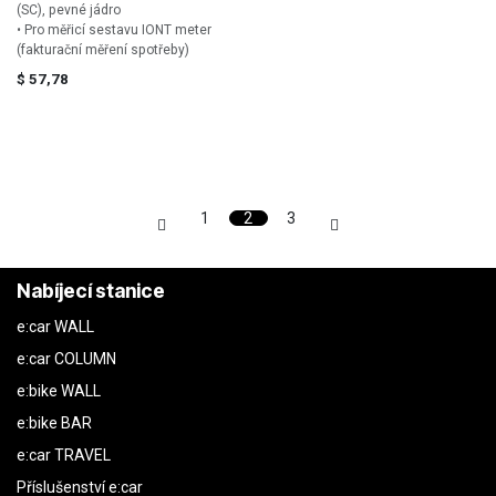
(SC), pevné jádro
• Pro měřicí sestavu IONT meter
(fakturační měření spotřeby)
$
57,78
1
2
3
Nabíjecí stanice
e:car WALL
e:car COLUMN
e:bike WALL
e:bike BAR
e:car TRAVEL
Příslušenství e:car