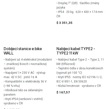
• Displej 7″ (QR) · tlačítko změny
jazyka
• IP54 · 20 kg · 620 × 430 × 174 mm ·
ČR
$
3 351,35
Dobíjecí stanice e:bike
Nabíjecí kabel TYPE2 -
WALL
TYPE2 11 kW
• Nabíjení až 4 elektrokol (modulární
• Nabíjecí kabel Type 2 – Type 2, 11
– značkový Bosch i neznačkový
kW (třífázové)
systém)
• Teplotní čidla v obou konektorech
• Napájení 1× 230 V AC · výstup
(vypnutí při 100 °C)
max. 42 V DC · jistič 16 A
• Krytí IP55 · normy IEC 62196-1/-2,
• Kompatibilní s elektrokoly 36 V
IEC 61851-1, EN 50620
(~98 % trhu)
• Nízká hmotnost · vyrobeno v ČR
• Hliníkové tělo se skleněným
$
167,57
panelem
• Krytí IP54 (venkovní i vnitřní) ·
vyrobeno v ČR