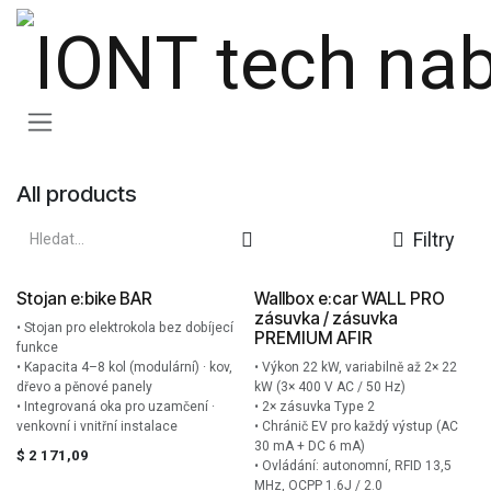
Přejít na obsah
All products
Filtry
Stojan e:bike BAR
Wallbox e:car WALL PRO
zásuvka / zásuvka
• Stojan pro elektrokola bez dobíjecí
PREMIUM AFIR
funkce
• Kapacita 4–8 kol (modulární) · kov,
• Výkon 22 kW, variabilně až 2× 22
dřevo a pěnové panely
kW (3× 400 V AC / 50 Hz)
• Integrovaná oka pro uzamčení ·
• 2× zásuvka Type 2
venkovní i vnitřní instalace
• Chránič EV pro každý výstup (AC
30 mA + DC 6 mA)
$
2 171,09
• Ovládání: autonomní, RFID 13,5
MHz, OCPP 1.6J / 2.0