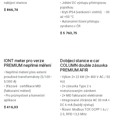
nabíjecí stanice
• Jištění DC výstupu přístrojovou
pojistkou
$
866,74
• Krytí IP54 (venkovní i vnitřní) · −30
až +50 °C
• Autonomní řízení přístupu ·
vyrobeno v ČR
$
5 763,75
IONT meter pro verze
Dobíjecí stanice e:car
Veřejný prostor
PREMIUM nepřímé měření
COLUMN double zásuvka
PREMIUM AFIR
• Nepřímé měření přes externí
proudové transformátory (5/100–
• Výkon 2× 22 kW (3× 400 V AC / 50
5/300 A)
Hz)
• 3fázové · certifikace MID
• 2× zásuvka Type 2 s
(fakturační měření)
motorizovaným zámkem
• Pro průmyslové a komerční
• 2× MID fakturační elektroměr
aplikace
• Integrované chrániče AC 30 mA +
DC 6 mA (každý výstup)
$
416,03
• Řízení: Modbus TCP, OCPP 1.6J /
2.0, RFID 13,5 MHz