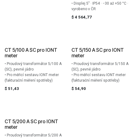
• Displej 5″ · IP54 · −30 až +50 °C ·
vyrobeno v ČR
$
4 564,77
CT 5/100 A SC pro IONT
CT 5/150 A SC pro IONT
meter
meter
• Proudový transformátor 5/100 A
• Proudový transformátor 5/150 A
(SC), pevné jádro
(SC), pevné jádro
• Pro měřicí sestavu IONT meter
• Pro měřicí sestavu IONT meter
(fakturační měření spotřeby)
(fakturační měření spotřeby)
$
51,43
$
54,90
CT 5/200 A SC pro IONT
meter
• Proudový transformátor 5/200 A