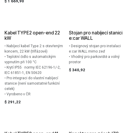
$
1 669,90
Kabel TYPE2 open-end 22
Stojan pro nabíjecí stanici
kW
e:car WALL
• Nabíjecí kabel Type 2 s otevřeným
• Designový stojan pro instalaci
koncem, 22 kW (třífázové)
e:car WALL mimo zeď
• Teplotní čidlo s automatickým
• Vhodný pro parkoviště a volný
vypnutím při 100 °C
prostor
• Krytí IP55 · normy IEC 62196-1/-2,
$
340,92
IEC 61851-1, EN 50620
• Pro integraci do vlastní nabíjecí
stanice (není samostatně funkční
celek)
• Vyrobeno v ČR
$
291,22