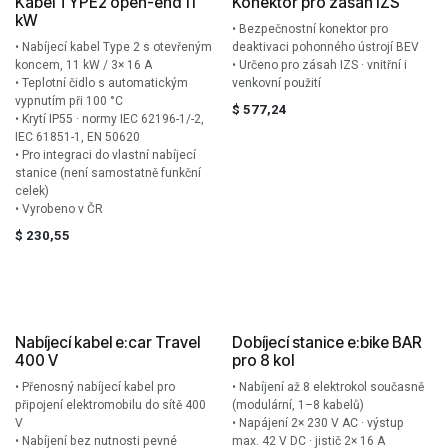
Kabel TYPE2 open-end 11
Konektor pro zásah IZS
kW
• Bezpečnostní konektor pro
• Nabíjecí kabel Type 2 s otevřeným
deaktivaci pohonného ústrojí BEV
koncem, 11 kW / 3× 16 A
• Určeno pro zásah IZS · vnitřní i
• Teplotní čidlo s automatickým
venkovní použití
vypnutím při 100 °C
$
577,24
• Krytí IP55 · normy IEC 62196-1/-2,
IEC 61851-1, EN 50620
• Pro integraci do vlastní nabíjecí
stanice (není samostatně funkční
celek)
• Vyrobeno v ČR
$
230,55
Nabíjecí kabel e:car Travel
Dobíjecí stanice e:bike BAR
400 V
pro 8 kol
• Přenosný nabíjecí kabel pro
• Nabíjení až 8 elektrokol současně
připojení elektromobilu do sítě 400
(modulární, 1–8 kabelů)
V
• Napájení 2× 230 V AC · výstup
• Nabíjení bez nutnosti pevné
max. 42 V DC · jistič 2× 16 A