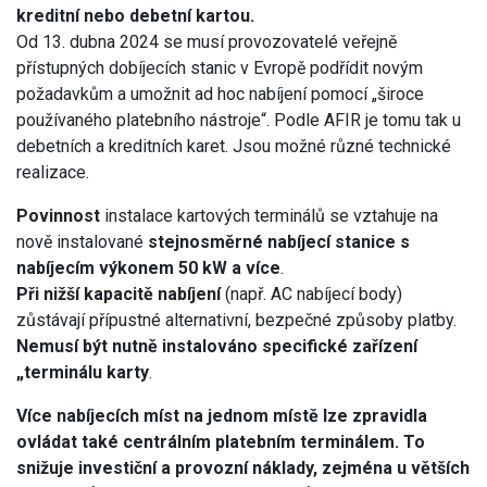
kreditní nebo debetní kartou.
Od 13. dubna 2024 se musí provozovatelé veřejně
přístupných dobíjecích stanic v Evropě podřídit novým
požadavkům a umožnit ad hoc nabíjení pomocí „široce
používaného platebního nástroje“. Podle AFIR je tomu tak u
debetních a kreditních karet. Jsou možné různé technické
realizace.
Povinnost
instalace kartových terminálů se vztahuje na
nově instalované
stejnosměrné nabíjecí stanice s
nabíjecím výkonem 50 kW a více
.
Při nižší kapacitě nabíjení
(např. AC nabíjecí body)
zůstávají přípustné alternativní, bezpečné způsoby platby.
Nemusí být nutně instalováno specifické zařízení
„terminálu karty
.
Více nabíjecích míst na jednom místě lze zpravidla
ovládat také centrálním platebním terminálem. To
snižuje investiční a provozní náklady, zejména u větších