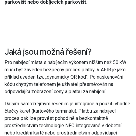
parkovišť nebo dobíjecích parkovišť.
Jaká jsou možná řešení?
Pro nabíjecí místa s nabíjecím výkonem nižším než 50 kW
musí být zaveden bezpečný proces platby. V AFIR je jako
příklad uveden tzv. „dynamický QR kód“. Po naskenování
kódu chytrým telefonem je uživatel přesměrován na
odpovídající zobrazení ceny a platbu za nabíjení.
Dalším samozřejmým řešením je integrace a použití vhodné
čtečky karet (kartového terminálu). Platbu za nabíjecí
proces pak lze provést pohodlně a bezkontaktně
prostřednictvím technologie NFC integrované v debetní
nebo kreditní kartě nebo prostřednictvím odpovídající