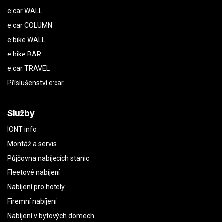
e:car WALL
e:car COLUMN
e:bike WALL
e:bike BAR
e:car TRAVEL
Příslušenství e:car
Služby
IONT info
Montáž a servis
Půjčovna nabíjecích stanic
Fleetové nabíjení
Nabíjení pro hotely
Firemní nabíjení
Nabíjení v bytových domech